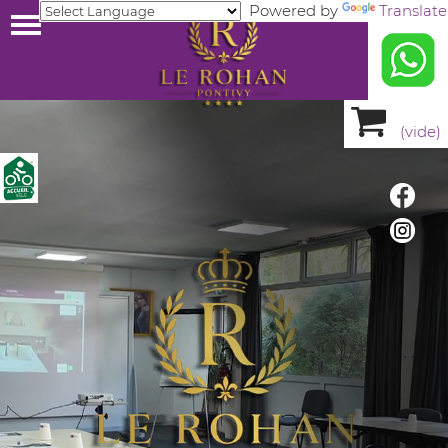
Powered by
Translate
(
vide
)