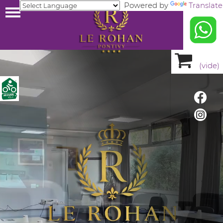
Powered by
Translate
(
vide
)