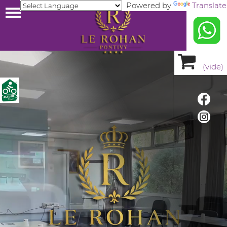
Powered by
Translate
(
vide
)