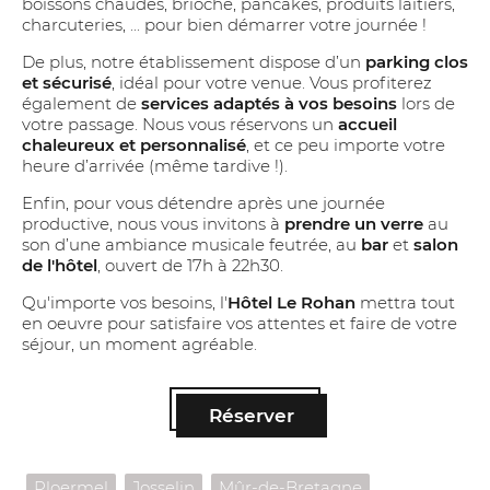
boissons chaudes, brioche, pancakes, produits laitiers,
charcuteries, ... pour bien démarrer votre journée !
De plus, notre établissement dispose d’un
parking clos
et sécurisé
, idéal pour votre venue. Vous profiterez
également de
services adaptés à vos besoins
lors de
votre passage. Nous vous réservons un
accueil
chaleureux et personnalisé
, et ce peu importe votre
heure d’arrivée (même tardive !).
Enfin, pour vous détendre après une journée
productive, nous vous invitons à
prendre un verre
au
son d’une ambiance musicale feutrée, au
bar
et
salon
de l'hôtel
, ouvert de 17h à 22h30.
Qu'importe vos besoins, l'
Hôtel Le Rohan
mettra tout
en oeuvre pour satisfaire vos attentes et faire de votre
séjour, un moment agréable.
Réserver
Ploermel
Josselin
Mûr-de-Bretagne