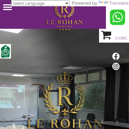
Powered by
Translate
(
vide
)